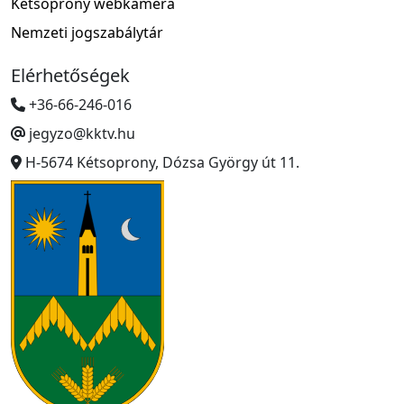
Kétsoprony webkamera
Nemzeti jogszabálytár
Elérhetőségek
+36-66-246-016
jegyzo@kktv.hu
H-5674 Kétsoprony, Dózsa György út 11.