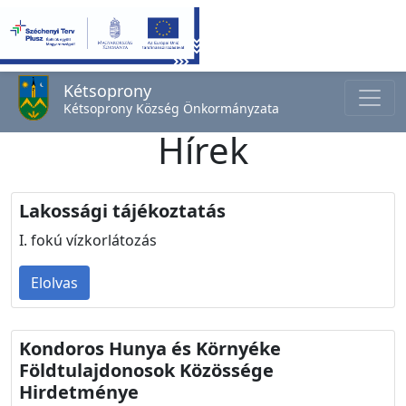
Kétsoprony
Kétsoprony Község Önkormányzata
Hírek
Lakossági tájékoztatás
I. fokú vízkorlátozás
Elolvas
Kondoros Hunya és Környéke
Földtulajdonosok Közössége
Hirdetménye