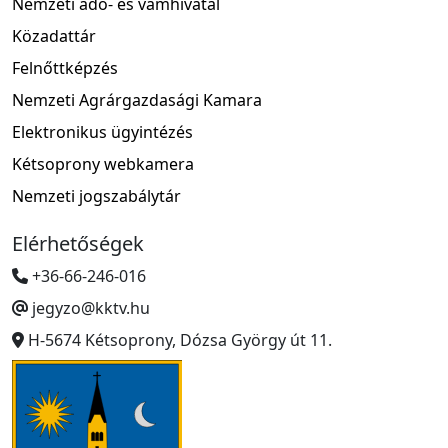
Nemzeti adó- és vámhivatal
Közadattár
Felnőttképzés
Nemzeti Agrárgazdasági Kamara
Elektronikus ügyintézés
Kétsoprony webkamera
Nemzeti jogszabálytár
Elérhetőségek
+36-66-246-016
jegyzo@kktv.hu
H-5674 Kétsoprony, Dózsa György út 11.