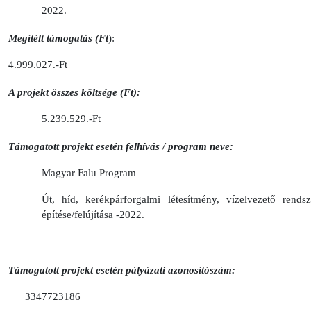
2022.
Megítélt támogatás (Ft
):
4.999.027.-Ft
A projekt összes költsége (Ft):
5.239.529.-Ft
Támogatott projekt esetén felhívás / program neve:
Magyar Falu Program
Út, híd, kerékpárforgalmi létesítmény, vízelvezető rendsz
építése/felújítása -2022.
Támogatott projekt esetén pályázati azonosítószám:
3347723186