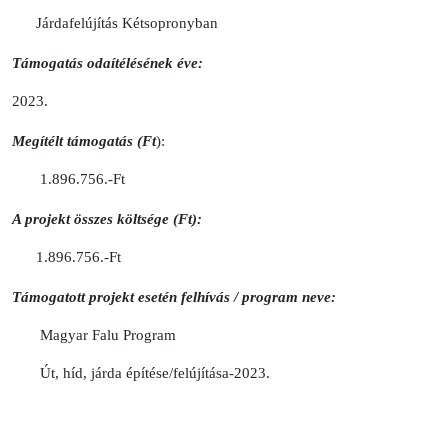
Járdafelújítás Kétsopronyban
Támogatás odaítélésének éve:
2023.
Megítélt támogatás (Ft
):
1.896.756.-Ft
A projekt összes költsége (Ft):
1.896.756.-Ft
Támogatott projekt esetén felhívás / program neve:
Magyar Falu Program
Út, híd, járda építése/felújítása-2023.