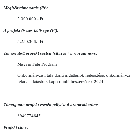
Megítélt támogatás (Ft
):
5.000.000.- Ft
A projekt összes költsége (Ft):
5.230.368.- Ft
Támogatott projekt esetén felhívás / program neve:
Magyar Falu Program
Önkormányzati tulajdonú ingatlanok fejlesztése, önkormányza
feladatellátáshoz kapcsolódó beszerzések-2024.”
Támogatott projekt esetén pályázati azonosítószám:
3949774647
Projekt címe
: