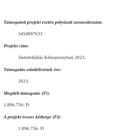
Támogatott projekt esetén pályázati azonosítószám:
3454897633
Projekt címe
:
Járdafelújítás Kétsopronyban 2023
.
Támogatás odaítélésének éve:
2023.
Megítélt támogatás (Ft
):
1.896.756- Ft
A projekt összes költsége (Ft):
1.896.756- Ft