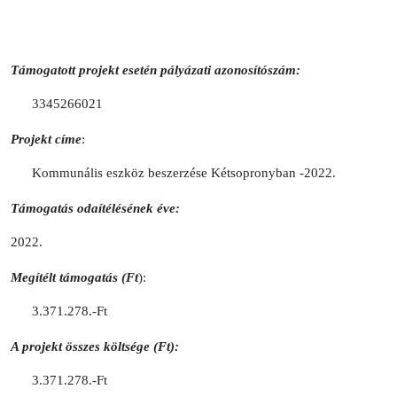
Támogatott projekt esetén pályázati azonosítószám:
3345266021
Projekt címe
:
Kommunális eszköz beszerzése Kétsopronyban -2022.
Támogatás odaítélésének éve:
2022.
Megítélt támogatás (Ft
):
3.371.278.-Ft
A projekt összes költsége (Ft):
3.371.278.-Ft