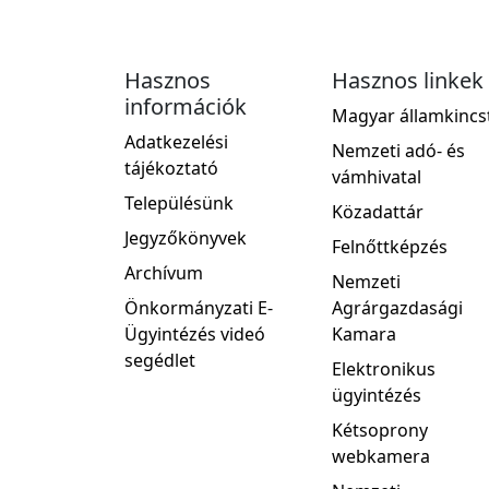
Hasznos
Hasznos linkek
információk
Magyar államkincs
Adatkezelési
Nemzeti adó- és
tájékoztató
vámhivatal
Településünk
Közadattár
Jegyzőkönyvek
Felnőttképzés
Archívum
Nemzeti
Önkormányzati E-
Agrárgazdasági
Ügyintézés videó
Kamara
segédlet
Elektronikus
ügyintézés
Kétsoprony
webkamera