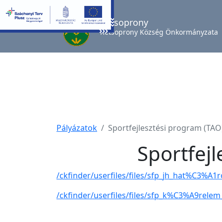
Kétsoprony
Kétsoprony Község Önkormányzata
Pályázatok
Sportfejlesztési program (TAO
Sportfej
/ckfinder/userfiles/files/sfp_jh_hat%C3%A1
/ckfinder/userfiles/files/sfp_k%C3%A9rele