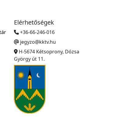
Elérhetőségek
tár
+36-66-246-016
jegyzo@kktv.hu
H-5674 Kétsoprony, Dózsa
György út 11.