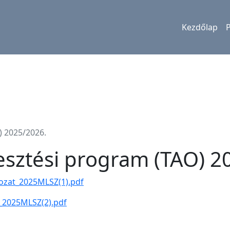
Kezdőlap
) 2025/2026.
lesztési program (TAO) 2
rozat_2025MLSZ(1).pdf
m_2025MLSZ(2).pdf