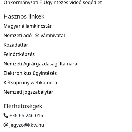
Önkormányzati E-Ügyintézés videó segédlet
Hasznos linkek
Magyar államkincstár
Nemzeti adó- és vámhivatal
Közadattár
Felnőttképzés
Nemzeti Agrárgazdasági Kamara
Elektronikus ügyintézés
Kétsoprony webkamera
Nemzeti jogszabálytár
Elérhetőségek
+36-66-246-016
jegyzo@kktv.hu